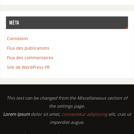
MÉTA
Connexion
Flux des publications
Flux des commentaires
Site de WordPress-FR
This text can be changed from the Miscellaneous section of
the settings page.
Lorem ipsum
dolor sit amet,
consectetur adipiscing
elit, cras ut
imperdiet augue.